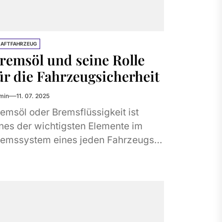
RAFTFAHRZEUG
remsöl und seine Rolle
ür die Fahrzeugsicherheit
min
11. 07. 2025
emsöl oder Bremsflüssigkeit ist
nes der wichtigsten Elemente im
remssystem eines jeden Fahrzeugs.
 hat die Aufgabe, die Kraft vom
emspedal auf die Bremsen zu...