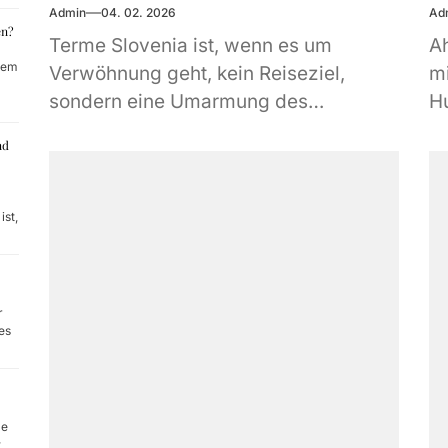
Admin
04. 02. 2026
Ad
en?
Terme Slovenia ist, wenn es um
Ah
dem
Verwöhnung geht, kein Reiseziel,
mi
sondern eine Umarmung des
H
Universums, eingehüllt in
Po
nd
Thermalwasser und gesprenkelt mit
wi
Glück. Stellen Sie sich...
un
st,
r
es
me
t