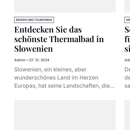
REISEN UND TOURISMUS
K
Entdecken Sie das
S
schönste Thermalbad in
f
Slowenien
s
Admin
27. 12. 2024
Ad
Slowenien, ein kleines, aber
De
wunderschönes Land im Herzen
de
Europas, hat seine Landschaften, die
s
mit natürlichem Grün, wunderschönen
Ih
Städten und Kulturerbe erblühen. Doch
h
unter all dieser...
Hi
V