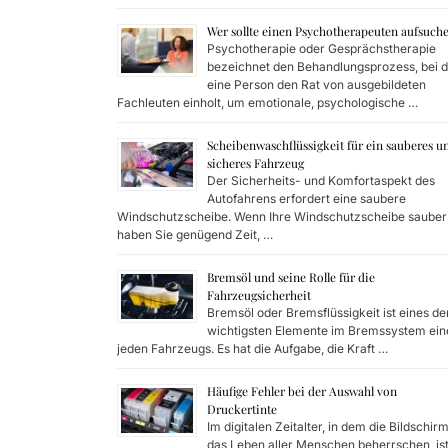
Wer sollte einen Psychotherapeuten aufsuch
Psychotherapie oder Gesprächstherapie
bezeichnet den Behandlungsprozess, bei 
eine Person den Rat von ausgebildeten
Fachleuten einholt, um emotionale, psychologische …
Scheibenwaschflüssigkeit für ein sauberes u
sicheres Fahrzeug
Der Sicherheits- und Komfortaspekt des
Autofahrens erfordert eine saubere
Windschutzscheibe. Wenn Ihre Windschutzscheibe sauber i
haben Sie genügend Zeit, …
Bremsöl und seine Rolle für die
Fahrzeugsicherheit
Bremsöl oder Bremsflüssigkeit ist eines de
wichtigsten Elemente im Bremssystem ein
jeden Fahrzeugs. Es hat die Aufgabe, die Kraft …
Häufige Fehler bei der Auswahl von
Druckertinte
Im digitalen Zeitalter, in dem die Bildschir
das Leben aller Menschen beherrschen, is