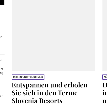
n und erholen Sie sich in den Terme Slovenia Resorts
anian als Löwe in einem kleinen, niedlichen Paket
te einen Psychotherapeuten aufsuchen?
nd seine Rolle für die Fahrzeugsicherheit
es
ehler bei der Auswahl von Druckertinte
me
ng
ung
REISEN UND TOURISMUS
NÜ
Entspannen und erholen
D
Sie sich in den Terme
i
er
Slovenia Resorts
n