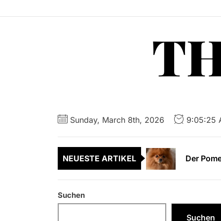
Skip
to
TH
the
content
Häufige F
Entspanne
Sunday, March 8th, 2026
9:05:26
Der Pomer
NEUESTE ARTIKEL
Wer soll
Bremsöl u
Suchen
Häufige F
Suchen