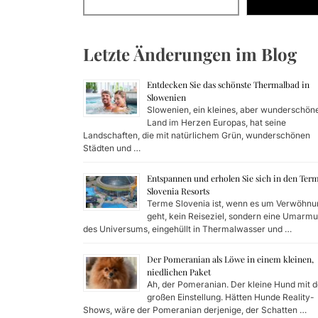
Entspanne
Der Pomer
Letzte Änderungen im Blog
Wer soll
Entdecken Sie das schönste Thermalbad in
Slowenien
Bremsöl u
Slowenien, ein kleines, aber wunderschön
Land im Herzen Europas, hat seine
Landschaften, die mit natürlichem Grün, wunderschönen
Häufige F
Städten und …
Entspannen und erholen Sie sich in den Ter
Slovenia Resorts
Terme Slovenia ist, wenn es um Verwöhnu
geht, kein Reiseziel, sondern eine Umarm
des Universums, eingehüllt in Thermalwasser und …
Der Pomeranian als Löwe in einem kleinen,
niedlichen Paket
Ah, der Pomeranian. Der kleine Hund mit d
großen Einstellung. Hätten Hunde Reality-
Shows, wäre der Pomeranian derjenige, der Schatten …