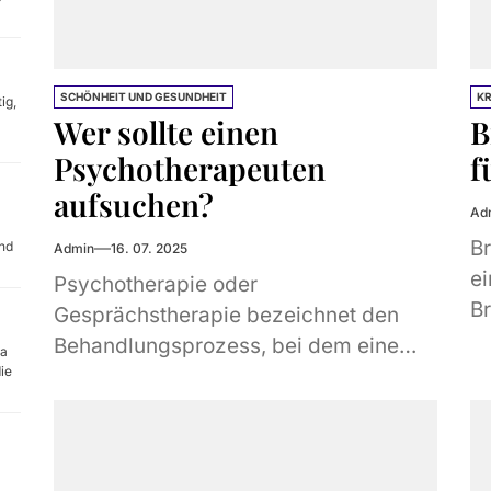
SCHÖNHEIT UND GESUNDHEIT
K
ig,
Wer sollte einen
B
Psychotherapeuten
f
aufsuchen?
Ad
Br
nd
Admin
16. 07. 2025
ei
Psychotherapie oder
B
Gesprächstherapie bezeichnet den
Es
Behandlungsprozess, bei dem eine
pa
Br
die
Person den Rat von ausgebildeten
Fachleuten einholt, um emotionale,
psychologische und
verhaltensbezogene Probleme zu