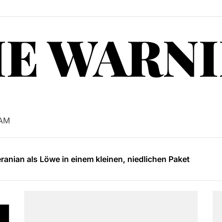
E WARN
ehler bei der Auswahl von Druckertinte
n und erholen Sie sich in den Terme Slovenia Resorts
 AM
anian als Löwe in einem kleinen, niedlichen Paket
te einen Psychotherapeuten aufsuchen?
nd seine Rolle für die Fahrzeugsicherheit
ehler bei der Auswahl von Druckertinte