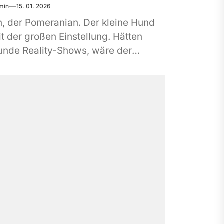
min
15. 01. 2026
, der Pomeranian. Der kleine Hund
t der großen Einstellung. Hätten
unde Reality-Shows, wäre der
meranian derjenige, der Schatten
rft, sein Fell dramatisch bewegt
d...