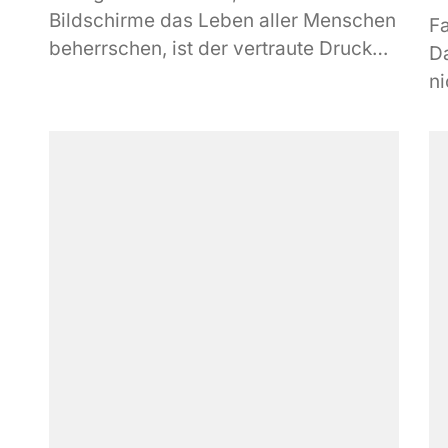
Bildschirme das Leben aller Menschen
Fa
beherrschen, ist der vertraute Drucker
D
nach wie vor ein unverzichtbares
ni
Gerät im Haushalt und...
lä