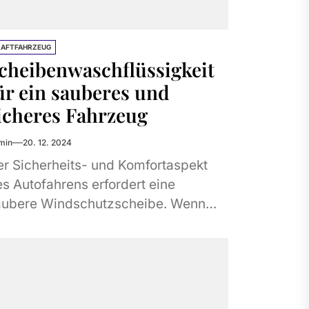
RAFTFAHRZEUG
cheibenwaschflüssigkeit
ür ein sauberes und
icheres Fahrzeug
min
20. 12. 2024
r Sicherheits- und Komfortaspekt
s Autofahrens erfordert eine
aubere Windschutzscheibe. Wenn
re Windschutzscheibe sauber ist,
aben Sie genügend Zeit, um auf
ndernisse oder veränderte
erkehrsbedingungen...