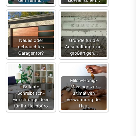
den Terme…
slowenischen…
Neues oder
Gründe für die
gebrauchtes
Anschaffung einer
Garagentor?
großartigen…
Milch-Honig-
Brillante
Massage zur
Schreibtisch-
ultimativen
Einrichtungsideen
Verwöhnung der
für Ihr Heimbüro
Haut