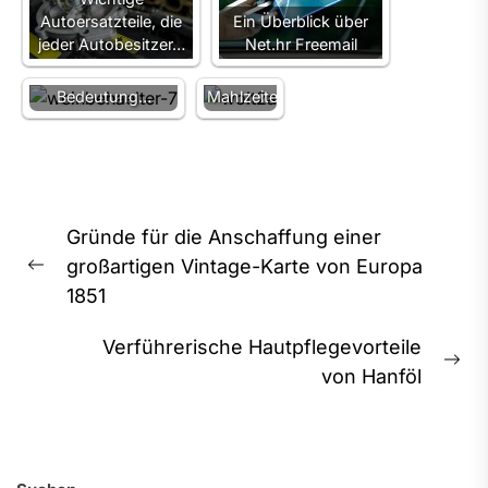
Gutscheincode
Autoersatzteile, die
Ein Überblick über
Holz in der
–
jeder Autobesitzer…
Net.hr Freemail
Weinbereitung -
Genießen
Tradition und
Sie Ihre
Bedeutung…
Mahlzeiten…
Beitragsnavigation
Gründe für die Anschaffung einer
großartigen Vintage-Karte von Europa
Previous
1851
post:
Verführerische Hautpflegevorteile
Ne
von Hanföl
pos