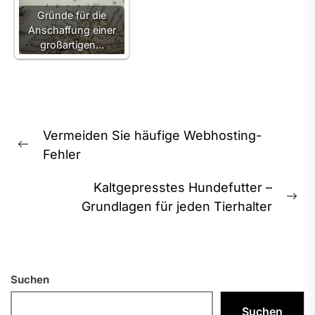
Gründe für die
Anschaffung einer
großartigen…
Beitragsnavigation
Vermeiden Sie häufige Webhosting-
Previous
Fehler
post:
Kaltgepresstes Hundefutter –
Ne
Grundlagen für jeden Tierhalter
pos
Suchen
Suchen