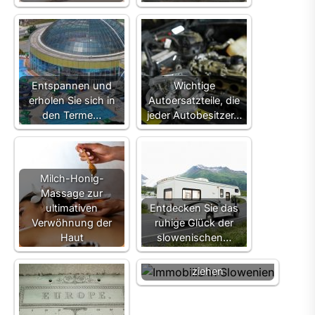
Entspannen und
Wichtige
erholen Sie sich in
Autoersatzteile, die
den Terme…
jeder Autobesitzer…
Milch-Honig-
Massage zur
ultimativen
Entdecken Sie das
Verwöhnung der
ruhige Glück der
Haut
slowenischen…
Warum Slowenien
Immobilien in Betracht
ziehen