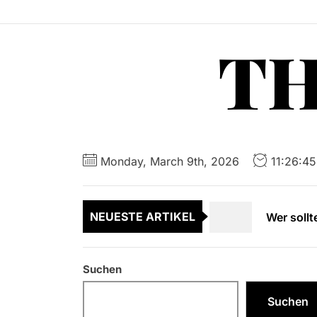
Skip
to
TH
the
content
Häufige F
Entspanne
Der Pomer
Monday, March 9th, 2026
11:26:4
Wer soll
NEUESTE ARTIKEL
Bremsöl u
Häufige F
Suchen
Entspanne
Suchen
Der Pomer