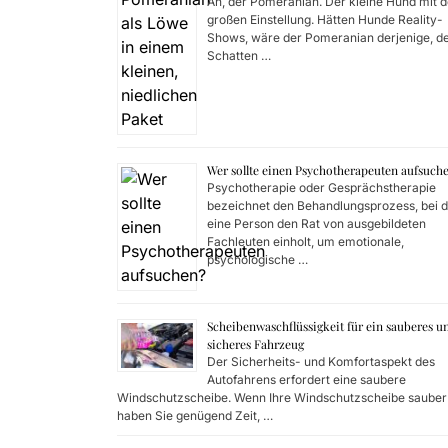
Ah, der Pomeranian. Der kleine Hund mit d
großen Einstellung. Hätten Hunde Reality-
Shows, wäre der Pomeranian derjenige, d
Schatten …
Wer sollte einen Psychotherapeuten aufsuch
Psychotherapie oder Gesprächstherapie
bezeichnet den Behandlungsprozess, bei 
eine Person den Rat von ausgebildeten
Fachleuten einholt, um emotionale,
psychologische …
Scheibenwaschflüssigkeit für ein sauberes u
sicheres Fahrzeug
Der Sicherheits- und Komfortaspekt des
Autofahrens erfordert eine saubere
Windschutzscheibe. Wenn Ihre Windschutzscheibe sauber i
haben Sie genügend Zeit, …