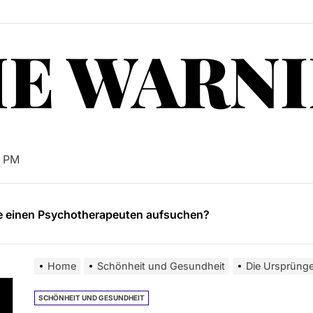
E WARN
ehler bei der Auswahl von Druckertinte
n und erholen Sie sich in den Terme Slovenia Resorts
anian als Löwe in einem kleinen, niedlichen Paket
6 PM
te einen Psychotherapeuten aufsuchen?
nd seine Rolle für die Fahrzeugsicherheit
ehler bei der Auswahl von Druckertinte
Home
Schönheit und Gesundheit
Die Ursprünge
n und erholen Sie sich in den Terme Slovenia Resorts
SCHÖNHEIT UND GESUNDHEIT
anian als Löwe in einem kleinen, niedlichen Paket