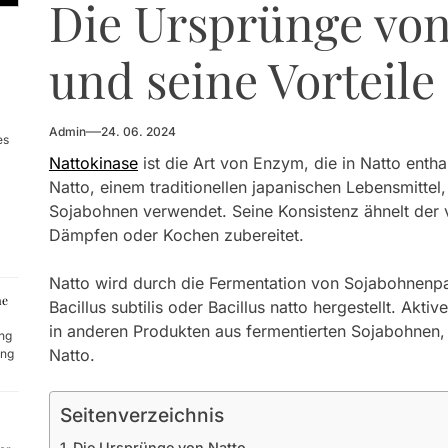
Die Ursprünge von
te einen Psychotherapeuten aufsuchen?
und seine Vorteile
nd seine Rolle für die Fahrzeugsicherheit
Admin
24. 06. 2024
ehler bei der Auswahl von Druckertinte
es
Nattokinase
ist die Art von Enzym, die in Natto enthal
Natto, einem traditionellen japanischen Lebensmittel
Sojabohnen verwendet. Seine Konsistenz ähnelt der 
Dämpfen oder Kochen zubereitet.
Natto wird durch die Fermentation von Sojabohnenpa
me
Bacillus subtilis oder Bacillus natto hergestellt. Akt
in anderen Produkten aus fermentierten Sojabohnen, 
ng
Natto.
ung
Seitenverzeichnis
Die Ursprünge von Natto