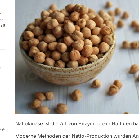
r
es
raft
me
t
Nattokinase ist die Art von Enzym, die in Natto enthal
ig,
Moderne Methoden der Natto-Produktion wurden An