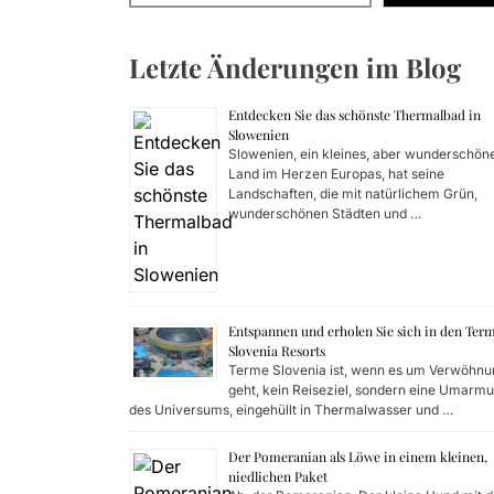
Wer soll
Letzte Änderungen im Blog
Bremsöl u
Entdecken Sie das schönste Thermalbad in
Slowenien
Häufige F
Slowenien, ein kleines, aber wunderschön
Land im Herzen Europas, hat seine
Landschaften, die mit natürlichem Grün,
wunderschönen Städten und …
Entspannen und erholen Sie sich in den Ter
Slovenia Resorts
Terme Slovenia ist, wenn es um Verwöhnu
geht, kein Reiseziel, sondern eine Umarm
des Universums, eingehüllt in Thermalwasser und …
Der Pomeranian als Löwe in einem kleinen,
niedlichen Paket