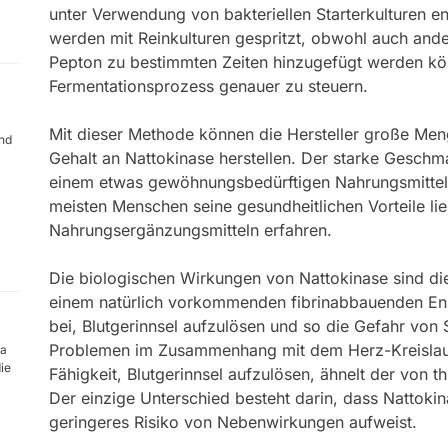
unter Verwendung von bakteriellen Starterkulturen e
werden mit Reinkulturen gespritzt, obwohl auch and
Pepton zu bestimmten Zeiten hinzugefügt werden k
Fermentationsprozess genauer zu steuern.
Mit dieser Methode können die Hersteller große Me
nd
Gehalt an Nattokinase herstellen. Der starke Gesch
einem etwas gewöhnungsbedürftigen Nahrungsmittel.
meisten Menschen seine gesundheitlichen Vorteile li
Nahrungsergänzungsmitteln erfahren.
Die biologischen Wirkungen von Nattokinase sind die
einem natürlich vorkommenden fibrinabbauenden En
bei, Blutgerinnsel aufzulösen und so die Gefahr von
Problemen im Zusammenhang mit dem Herz-Kreislauf
pa
die
Fähigkeit, Blutgerinnsel aufzulösen, ähnelt der von
Der einzige Unterschied besteht darin, dass Nattokinas
geringeres Risiko von Nebenwirkungen aufweist.